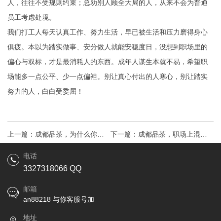
人，往往不受规则约束；总劝别人顾全大局的人，从来不会为普通
员工考虑处境。
我们打工人每天认真工作、努力生活，早已被生活和压力磨得身心
俱疲。本以为踏实做事、安分做人就能安稳度日，没想到职场里的
偏心与双标，才是最消耗人的东西。成年人谋生本就不易，希望职
场能多一点公平、少一点偏袒。别让真心付出的人寒心，别让踏实
努力的人，白白受委屈！
上一篇：
成都品茶，为什么你越
下一篇：
成都品茶，职场上混得
听话领导越不重用你 混了15年才
好的人，从不是靠拼命，而是悟
电话
3327318066 QQ
看懂的职场潜规则
透了这3个潜规则！
邮箱
an88218 与你客服号加
地址