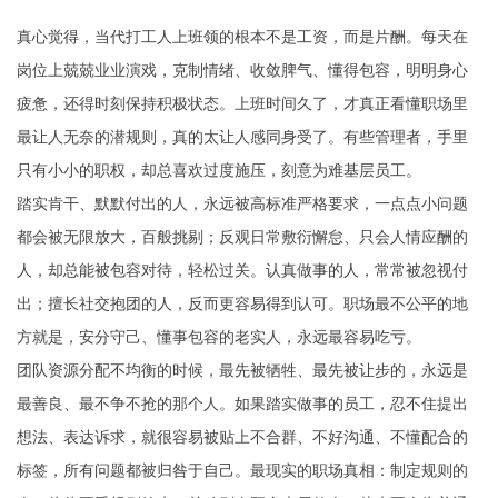
真心觉得，当代打工人上班领的根本不是工资，而是片酬。每天在
岗位上兢兢业业演戏，克制情绪、收敛脾气、懂得包容，明明身心
疲惫，还得时刻保持积极状态。上班时间久了，才真正看懂职场里
最让人无奈的潜规则，真的太让人感同身受了。有些管理者，手里
只有小小的职权，却总喜欢过度施压，刻意为难基层员工。
踏实肯干、默默付出的人，永远被高标准严格要求，一点点小问题
都会被无限放大，百般挑剔；反观日常敷衍懈怠、只会人情应酬的
人，却总能被包容对待，轻松过关。认真做事的人，常常被忽视付
出；擅长社交抱团的人，反而更容易得到认可。职场最不公平的地
方就是，安分守己、懂事包容的老实人，永远最容易吃亏。
团队资源分配不均衡的时候，最先被牺牲、最先被让步的，永远是
最善良、最不争不抢的那个人。如果踏实做事的员工，忍不住提出
想法、表达诉求，就很容易被贴上不合群、不好沟通、不懂配合的
标签，所有问题都被归咎于自己。最现实的职场真相：制定规则的