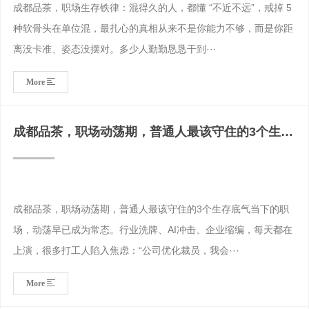
成都品茶，职场生存铁律：混得久的人，都懂 “不近不远”，戒掉 5
种软骨头在单位混，最扎心的真相从来不是你能力不够，而是你距
离没卡准、姿态没摆对。多少人勤勤恳恳干到···
More
成都品茶，职场动荡期，普通人最该守住的3个生存
底气
成都品茶，职场动荡期，普通人最该守住的3个生存底气当下的职
场，动荡早已成为常态。行业洗牌、AI冲击、企业缩编，每天都在
上演，很多打工人陷入焦虑：“公司优化裁员，我会···
More