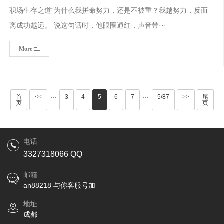
职场生存之道“为什么我拼命努力，还是不被重？我越努力，反而
离成功越远。”说这句话时，他眼圈通红，声音带···
More
首
<<
3
4
5
6
7
5/87
>>
尾
···
···
页
页
电话
3327318066 QQ
邮箱
an88218 与你客服号加
地址
成都