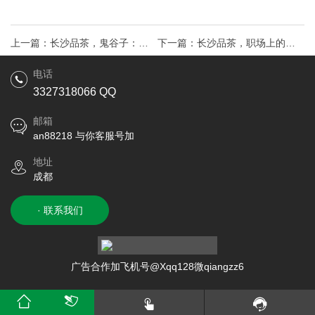
上一篇：
长沙品茶，鬼谷子：人
下一篇：
长沙品茶，职场上的那
在职场，你得不到提拔，只因为
些潜规则，你了解吗？
电话
3327318066 QQ
不懂这个潜规则
邮箱
an88218 与你客服号加
地址
成都
· 联系我们
广告合作加飞机号@Xqq128微qiangzz6