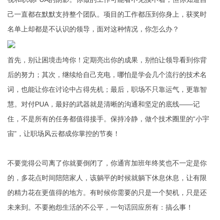
己一直都在默默支持整个团队。项目的工作都压到你身上，获奖时
名单上却都是不认识的领导，面对这种情况，你怎么办？
首先，别让困境击垮你！定期亮出你的成果，别怕让领导看到你背
后的努力；其次，继续给自己充电，哪怕是学会几个流行的技术名
词，也能让你在讨论中占得先机；最后，职场不只靠运气，更靠智
慧。对付PUA，最好的武器就是清晰的沟通和坚定的底线——记
住，不是所有的任务都值得接手。保持冷静，做个技术圈里的“小宇
宙”，让职场风云都成你掌控的节奏！
不要觉得公司离了你就要倒闭了，你通宵加班年终奖也不一定是你
的，多花点时间陪陪家人，该躺平的时候就躺下休息休息，让有限
的精力花在更值得的地方。有时候你需要的只是一个契机，只是还
未来到。不要抱怨生活的不公平，一句话回应所有：搞么事！