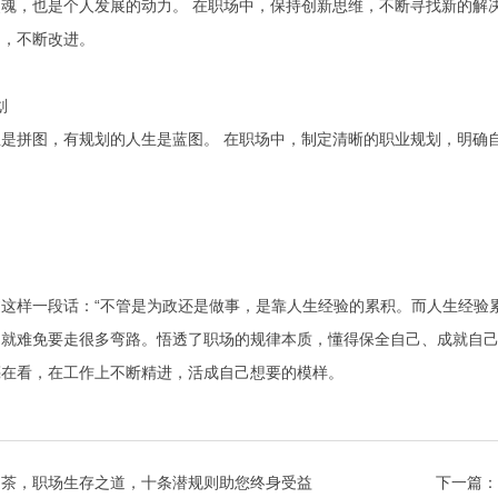
魂，也是个人发展的动力。 在职场中，保持创新思维，不断寻找新的解
训，不断改进。
划
是拼图，有规划的人生是蓝图。 在职场中，制定清晰的职业规划，明确
这样一段话：“不管是为政还是做事，是靠人生经验的累积。而人生经验累
，就难免要走很多弯路。悟透了职场的规律本质，懂得保全自己、成就自
亮在看，在工作上不断精进，活成自己想要的模样。
品茶，职场生存之道，十条潜规则助您终身受益
下一篇：