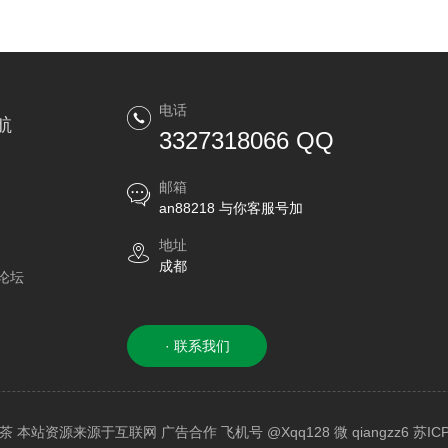
电话
航
3327318066 QQ
邮箱
an88218 与你客服号加
地址
成都
论坛
· 联系我们
 成都品茶 本站资源来源于互联网 广告合作 飞机号 @Xqq128 微 qiangzz6
苏ICP