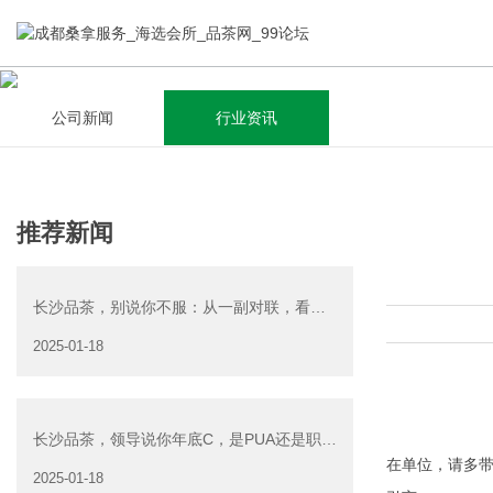
公司新闻
行业资讯
关于我们
成都会所
新闻资讯
成都茶叶大观园：展示成都地区丰富的茶叶资源和文化特色，
成都茶叶大观园：展示成都地区丰富的茶叶资源和文化特色，
成都茶叶大观园：展示成都地区丰富的茶叶资源和文化特色，
推荐新闻
为茶友提供全面的茶叶知识普及。申城茗香园：打造成都茶叶
为茶友提供全面的茶叶知识普及。申城茗香园：打造成都茶叶
为茶友提供全面的茶叶知识普及。申城茗香园：打造成都茶叶
销售与文化交流的高端平台，为茶友提供优质的茶叶和服务。
销售与文化交流的高端平台，为茶友提供优质的茶叶和服务。
销售与文化交流的高端平台，为茶友提供优质的茶叶和服务。
成都品茶工作室，各种新茶资源，欢迎到店品鉴
成都品茶工作室，各种新茶资源，欢迎到店品鉴
成都品茶工作室，各种新茶资源，欢迎到店品鉴
长沙品茶，别说你不服：从一副对联，看穿
职场潜规则
2025-01-18
查看详情
查看详情
查看详情
长沙品茶，领导说你年底C，是PUA还是职场
在单位，请多
潜规则？
2025-01-18