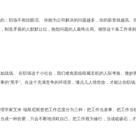
的：职场不相信眼泪。 你能为公司解决的问题越多，你的薪资就越高。
升，制造矛盾的人默默让位，抱怨问题的人最终出局。领悟这十条工作准
如战场。 在职场这个小社会，我们难免面临暗藏玄机的人际考验、微妙
事的“黑手”。在这个充满竞争的环境里，懂点儿人情世故，才能让你职场
理学家艾米·瑞斯尼斯曾把工作态度分为三种：把工作当差事、把工作当
，当成一种折磨，只会不断地消耗自己。把工作视为修行，当成砥砺石，