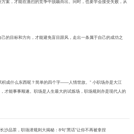
决方案，才能在激烈的竞争中脱颖而出。同时，也要学会接受失败，从
自己的目标和方向，才能避免盲目跟风，走出一条属于自己的成功之
积成什么东西呢？简单的四个字——人情世故。” 小职场亦是大江
己，才能事事顺遂。职场是人生最大的试炼场，职场规则亦是现代人的
长沙品茶，职场潜规则大揭秘：8句“黑话”让你不再被拿捏