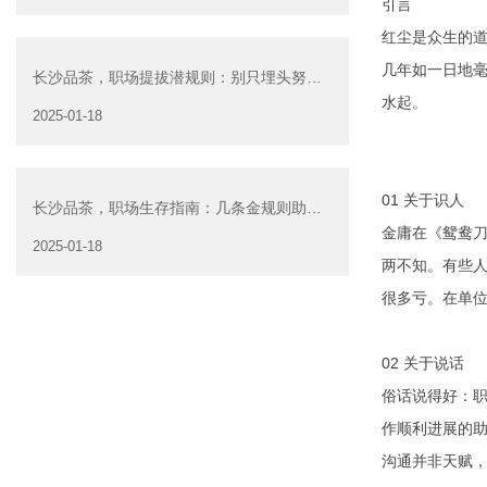
引言
红尘是众生的道
几年如一日地毫
长沙品茶，职场提拔潜规则：别只埋头努
水起。
力，听懂领导暗语，抓住潜台词是关键
2025-01-18
01 关于识人
长沙品茶，职场生存指南：几条金规则助你
金庸在《鸳鸯刀
脱颖而出
2025-01-18
两不知。有些
很多亏。在单
02 关于说话
俗话说得好：职
作顺利进展的助
沟通并非天赋