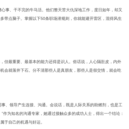
糟心事、干不完的牛马活。他们整天苦大仇深地工作，度日如年，却又
多带点脑子。掌握以下50条职场潜规则，你就能避开雷区，混得风生
事，但最重要、最基本的能力还得是识人。俗话说，人心隔肚皮，内外
有机会就落井下石。分不清那些人是真朋友，那些人是假交情，就会吃
同事、领导产生连接、沟通。会说话，既是人际关系的助燃剂，也是工
。”作为知名的沟通专家，她通过接触众多的成功人士，得出一个结论：
到属于自己的机遇与好运。